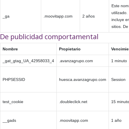
Este nomb
utilizado
_ga
.moovitapp.com
2 años
incluye e
sitios. D
De publicidad comportamental
Nombre
Propietario
Vencimie
_gat_gtag_UA_42958033_4
.avanzagrupo.com
1 minuto
PHPSESSID
huesca.avanzagrupo.com
Session
test_cookie
.doubleclick.net
15 minut
__gads
.moovitapp.com
1 año