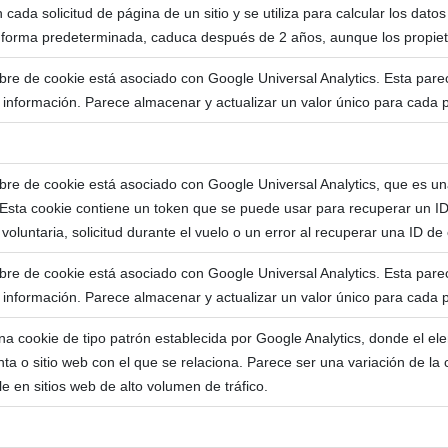
n cada solicitud de página de un sitio y se utiliza para calcular los dat
e forma predeterminada, caduca después de 2 años, aunque los propieta
re de cookie está asociado con Google Universal Analytics. Esta parec
 información. Parece almacenar y actualizar un valor único para cada p
re de cookie está asociado con Google Universal Analytics, que es una 
. Esta cookie contiene un token que se puede usar para recuperar un ID 
voluntaria, solicitud durante el vuelo o un error al recuperar una ID de 
re de cookie está asociado con Google Universal Analytics. Esta parec
 información. Parece almacenar y actualizar un valor único para cada p
na cookie de tipo patrón establecida por Google Analytics, donde el e
nta o sitio web con el que se relaciona. Parece ser una variación de la c
e en sitios web de alto volumen de tráfico.