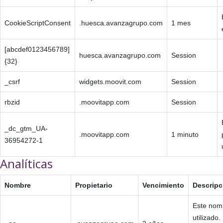
CookieScriptConsent
.huesca.avanzagrupo.com
1 mes
[abcdef0123456789]
huesca.avanzagrupo.com
Session
{32}
_csrf
widgets.moovit.com
Session
rbzid
.moovitapp.com
Session
_dc_gtm_UA-
.moovitapp.com
1 minuto
36954272-1
Analíticas
Nombre
Propietario
Vencimiento
Descripc
Este nomb
utilizado