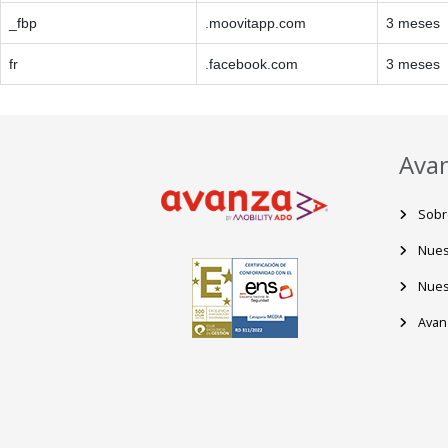
_fbp
.moovitapp.com
3 meses
fr
.facebook.com
3 meses
Ava
Sobr
Nues
Nues
Avanz