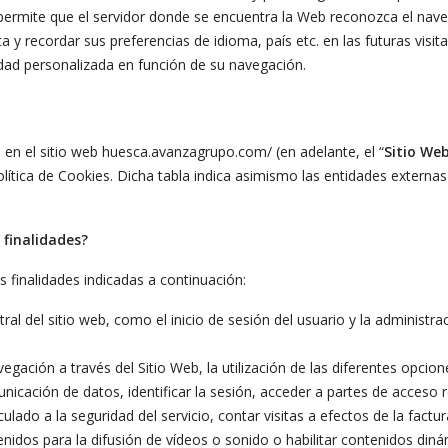
permite que el servidor donde se encuentra la Web reconozca el naveg
ta y recordar sus preferencias de idioma, país etc. en las futuras visi
idad personalizada en función de su navegación.
an en el sitio web huesca.avanzagrupo.com/ (en adelante, el “
Sitio We
olítica de Cookies. Dicha tabla indica asimismo las entidades externa
 finalidades?
s finalidades indicadas a continuación:
al del sitio web, como el inicio de sesión del usuario y la administra
gación a través del Sitio Web, la utilización de las diferentes opcione
unicación de datos, identificar la sesión, acceder a partes de acceso 
lado a la seguridad del servicio, contar visitas a efectos de la factura
idos para la difusión de vídeos o sonido o habilitar contenidos din