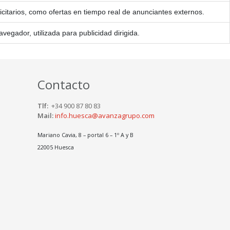
icitarios, como ofertas en tiempo real de anunciantes externos.
vegador, utilizada para publicidad dirigida.
Contacto
Tlf:
+34 900 87 80 83
Mail:
info.huesca@avanzagrupo.com
Mariano Cavia, 8 – portal 6 – 1º A y B
22005 Huesca