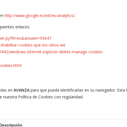
 en
http://www.google.es/intl/es/analytics/
.
uientes enlaces:
swer.py?hl=es&answer=95647
eshabilitar-cookies-que-los-sitios-we
17442/windows-internet-explorer-delete-manage-cookies
cookies.html
zadas en
AVANZA
para que pueda identificarlas en su navegador. Esta 
nuestra Política de Cookies con regularidad.
Descripción