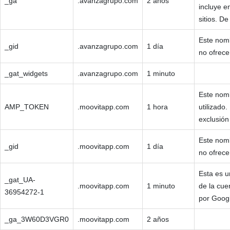
_ga
.avanzagrupo.com
2 años
incluye e
sitios. D
Este nomb
_gid
.avanzagrupo.com
1 día
no ofrece
_gat_widgets
.avanzagrupo.com
1 minuto
Este nomb
AMP_TOKEN
.moovitapp.com
1 hora
utilizado
exclusión 
Este nomb
_gid
.moovitapp.com
1 día
no ofrece
Esta es u
_gat_UA-
.moovitapp.com
1 minuto
de la cue
36954272-1
por Googl
_ga_3W60D3VGR0
.moovitapp.com
2 años